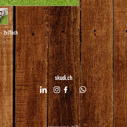
- 2x7fach
skudi.ch