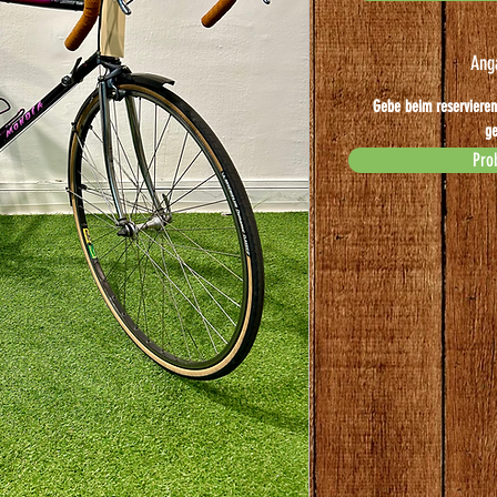
Ang
Gebe beim reservieren
ge
Pro