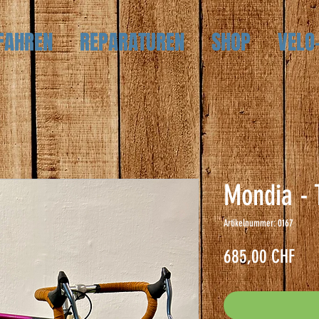
FAHREN
REPARATUREN
SHOP
VELO
Mondia - 
Artikelnummer: 0167
Pre
685,00 CHF