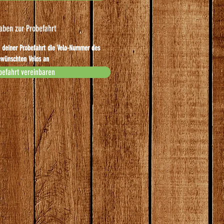
aben zur Probefahrt
 deiner Probefahrt die Velo-Nummer des
wünschten Velos an
befahrt vereinbaren